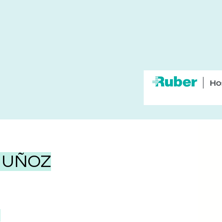
MUÑOZ
O