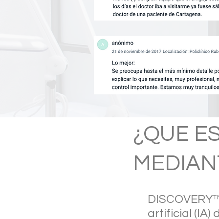
¿QUE E
MEDIANT
DISCOVERY™, 
artificial (I